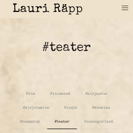
#teater
Kõik
#inimesed
#kirjandus
#kirjutamine
#luule
#muusika
#raamatud
#teater
Uncategorized