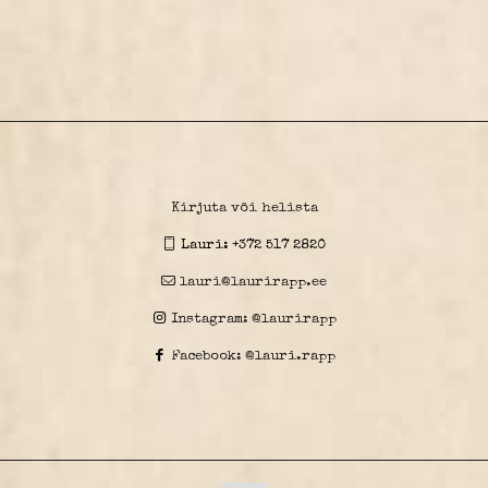
Kirjuta või helista
Lauri:
+372 517 2820
lauri@laurirapp.ee
Instagram: @laurirapp
Facebook: @lauri.rapp