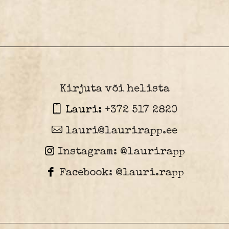
Kirjuta või helista
Lauri:
+372 517 2820
lauri@laurirapp.ee
Instagram: @laurirapp
Facebook: @lauri.rapp