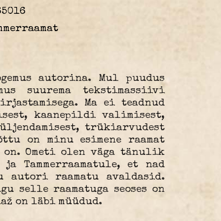
65016
ammerraamat
ogemus autorina. Mul puudus
mus suurema tekstimassiivi
irjastamisega. Ma ei teadnud
sest, kaanepildi valimisest,
üljendamisest, trükiarvudest
tõttu on minu esimene raamat
 on. Ometi olen väga tänulik
 ja Tammerraamatule, et nad
u autori raamatu avaldasid.
gu selle raamatuga seoses on
aaž on läbi müüdud.