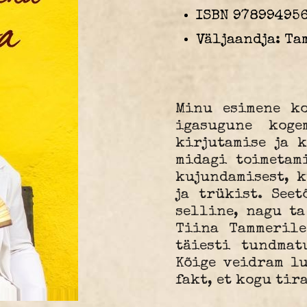
ISBN 97899495
Väljaandja: T
Minu esimene k
igasugune koge
kirjutamise ja k
midagi toimetami
kujundamisest, k
ja trükist. See
selline, nagu ta
Tiina Tammerile
täiesti tundmat
Kõige veidram lu
fakt, et kogu tir