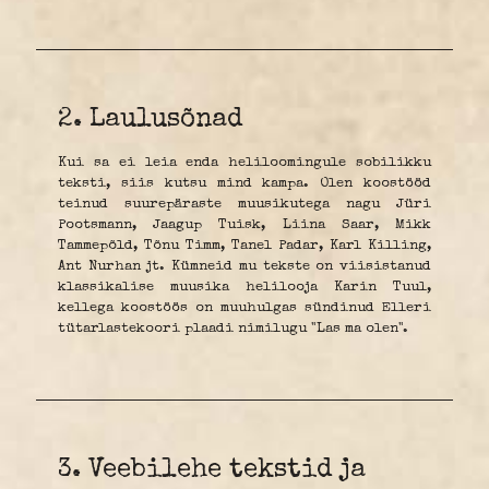
2. Laulusõnad
Kui sa ei leia enda heliloomingule sobilikku
teksti, siis kutsu mind kampa. Olen koostööd
teinud suurepäraste muusikutega nagu Jüri
Pootsmann, Jaagup Tuisk, Liina Saar, Mikk
Tammepõld, Tõnu Timm, Tanel Padar, Karl Killing,
Ant Nurhan jt. Kümneid mu tekste on viisistanud
klassikalise muusika helilooja Karin Tuul,
kellega koostöös on muuhulgas sündinud Elleri
tütarlastekoori plaadi nimilugu "Las ma olen".
3. Veebilehe tekstid ja