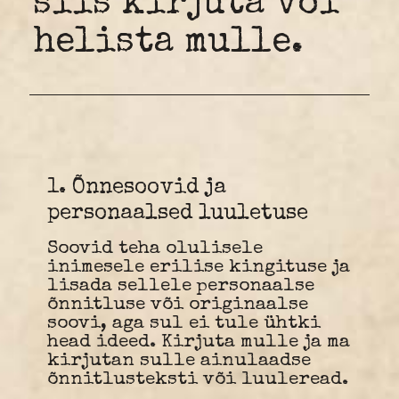
siis kirjuta või
helista mulle.
1. Õnnesoovid ja
personaalsed luuletuse
Soovid teha olulisele
inimesele erilise kingituse ja
lisada sellele personaalse
õnnitluse või originaalse
soovi, aga sul ei tule ühtki
head ideed. Kirjuta mulle ja ma
kirjutan sulle ainulaadse
õnnitlusteksti või luuleread.