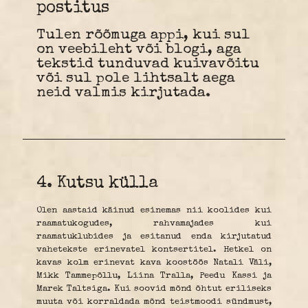
postitus
Tulen rõõmuga appi, kui sul
on veebileht või blogi, aga
tekstid tunduvad kuivavõitu
või sul pole lihtsalt aega
neid valmis kirjutada.
4. Kutsu külla
Olen aastaid käinud esinemas nii koolides kui
raamatukogudes, rahvamajades kui
raamatuklubides ja esitanud enda kirjutatud
vahetekste erinevatel kontsertitel. Hetkel on
kavas kolm erinevat kava koostöös Natali Väli,
Mikk Tammepõllu, Liina Tralla, Peedu Kassi ja
Marek Taltsiga. Kui soovid mõnd õhtut eriliseks
muuta või korraldada mõnd teistmoodi sündmust,