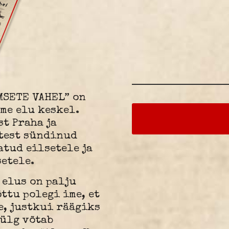
MSETE VAHEL” on
 me elu keskel.
t Praha ja
test sündinud
atud eilsetele ja
etele.
 elus on palju
ttu polegi ime, et
e, justkui räägiks
külg võtab