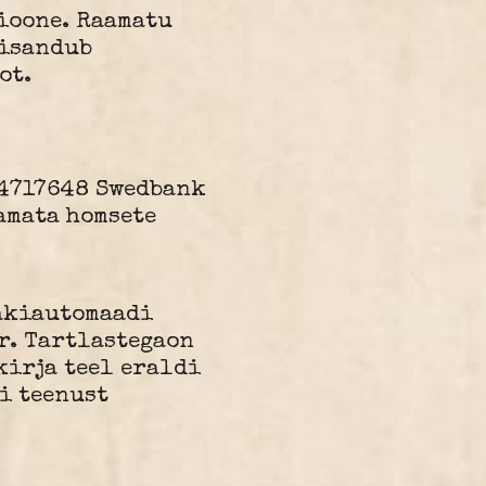
ioone. Raamatu
lisandub
ot.
4717648 Swedbank
lamata homsete
pakiautomaadi
r. Tartlastegaon
irja teel eraldi
i teenust