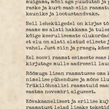
muigama, mõni aga puudutab ja 
raske ja kurb saab siin raamat
kauniks ja lootustandvaks.
Neil lehekülgedel on kirjas tõ
saame me alati hakkama ja tule
kõige keerulisemate olukordad
et elu on alati elatud eilsete 
vahel. Just siin ja praegu, käe
Kel soovi raamat esimeste seas 
kirjutage mulle aadressil lau
Rõõmuga lisan raamatusse oma 
nimelise pühenduse ja mõne ilu
Trükilõhnalisi raamatuid saa
saatma novembri algusest.
Kõvakaanelisest ja erilise ku
raamatust leiad lisaks teksti