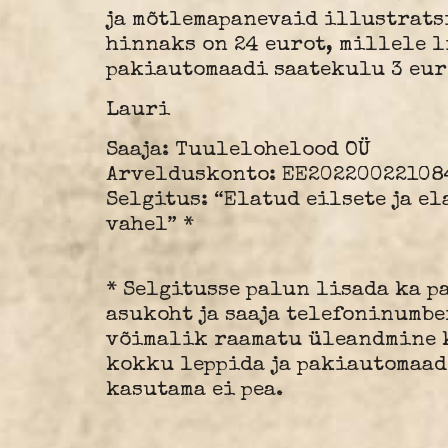
ja mõtlemapanevaid illustrats
hinnaks on 24 eurot, millele 
pakiautomaadi saatekulu 3 eur
Lauri
Saaja: Tuulelohelood OÜ
Arvelduskonto: EE20220022108
Selgitus: “Elatud eilsete ja e
vahel” *
* Selgitusse palun lisada ka 
asukoht ja saaja telefoninumbe
võimalik raamatu üleandmine k
kokku leppida ja pakiautomaad
kasutama ei pea.