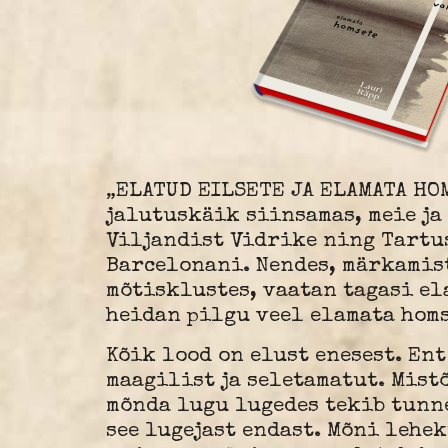
„ELATUD EILSETE JA ELAMATA HO
jalutuskäik siinsamas, meie ja
Viljandist Vidrike ning Tartus
Barcelonani. Nendes, märkamis
mõtisklustes, vaatan tagasi el
heidan pilgu veel elamata homs
Kõik lood on elust enesest. Ent
maagilist ja seletamatut. Mistõ
mõnda lugu lugedes tekib tunn
see lugejast endast. Mõni lehe