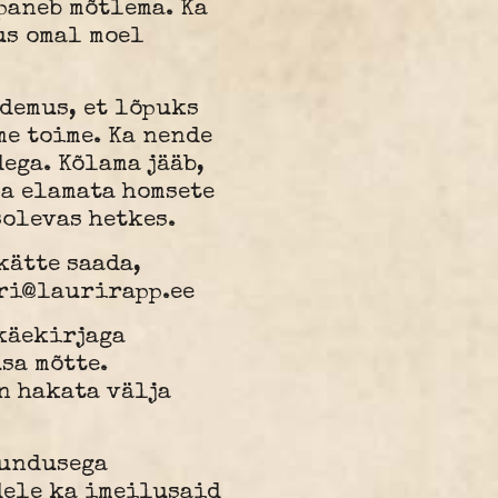
paneb mõtlema. Ka
us omal moel
demus, et lõpuks
me toime. Ka nende
ega. Kõlama jääb,
ja elamata homsete
solevas hetkes.
kätte saada,
ri@laurirapp.ee
käekirjaga
sa mõtte.
n hakata välja
jundusega
dele ka imeilusaid